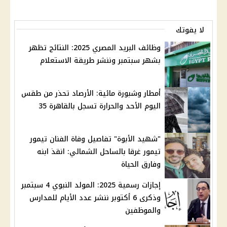
لا يفوتك
وظائف البريد المصري 2025: النتائج تظهر
بشهر سبتمبر وننشر طريقة الاستعلام
أمطار وشبورة مائية: الأرصاد تحذر من طقس
اليوم الأحد والحرارة تسجل بالقاهرة 35
"شهيد الأبوة" تفاصيل وفاة الفنان تيمور
تيمور غرقا بالساحل الشمالي: انقذ ابنه
وفارق الحياة
إجازات رسمية 2025: المولد النبوي 4 سبتمبر
وذكرى 6 أكتوبر ننشر عدد الأيام للمدارس
والموظفين