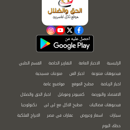
instagram
youtube
twitter
facebook
الرئيسية
الاخبار العامة
التقارير الخاصة
القسم الطبي
فيديوهات متنوعة
اخبار الفن
منوعات مسيحية
اخبار الرياضة
مطبخ الموقع
مواضيع عامة
الاقتصاد والبورصة
كمبيوتر وموبايل
اخبار الحق والضلال
فيديوهات فضائيات
مطبخ الاكل مع لى لى
تكنولوجيا
سيارات
اسعار وعروض
عقارات في مصر
الابراج الفلكية
حظك اليوم