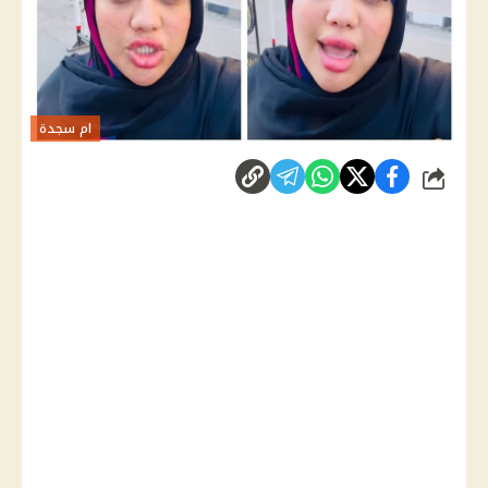
ام سجدة
شارك