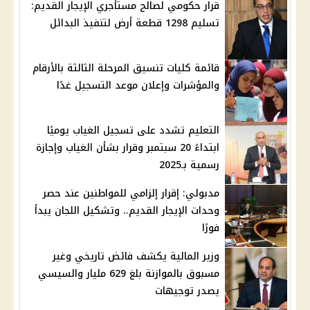
قرار حكومي لصالح مستأجري الإيجار القديم:
تسليم 1298 قطعة أرض لتنفيذ البدائل
قائمة كليات تنسيق المرحلة الثالثة بالأرقام
والمؤشرات وإعلان موعد التسجيل غدًا
التعليم تشدد على تسجيل الغياب يوميًا
ابتداءً 20 سبتمبر وقرار بشأن الغياب وإجازة
رسمية بـ2025
مدبولي: إقرار إلزامي للمواطنين عند حصر
وحدات الإيجار القديم.. وتشكيل اللجان يبدأ
فورًا
وزير المالية يكشف فائض تاريخي وغير
مسبوق بالموازنة بلغ 629 مليار والسيسي
يصدر توجيهات