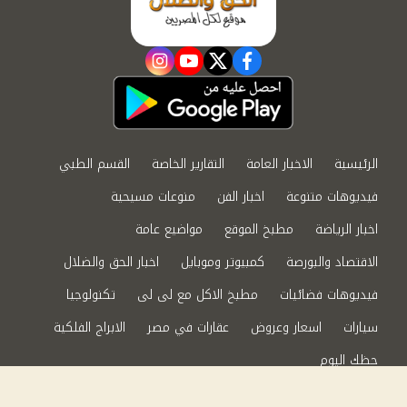
instagram
youtube
twitter
facebook
الرئيسية
الاخبار العامة
التقارير الخاصة
القسم الطبي
فيديوهات متنوعة
اخبار الفن
منوعات مسيحية
اخبار الرياضة
مطبخ الموقع
مواضيع عامة
الاقتصاد والبورصة
كمبيوتر وموبايل
اخبار الحق والضلال
فيديوهات فضائيات
مطبخ الاكل مع لى لى
تكنولوجيا
سيارات
اسعار وعروض
عقارات في مصر
الابراج الفلكية
حظك اليوم
من نحن
سياسة الخصوصية
اتصل بنا