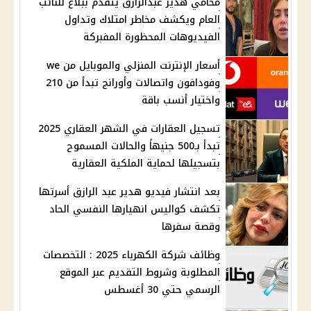
محامي هدير عبدالرازق يتقدم ببلاغ للنائب
العام ويكشف مخاطر امتلاك وتداول
الفيديوهات المحظورة المفبركة
أسعار الإنترنت المنزلي والموبايل من we
وفودافون واتصالات وأورانج تبدأ من 210
واختيار أنسب باقة
تسجيل العقارات في الشهر العقاري 2025
تبدأ بـ500 جنيهاً والحالات المسموح
بتسجيلها لحماية الملكية العقارية
بعد انتشار فيديو هدير عبد الرازق أسرتها
تكشف كواليس انهيارها النفسي الحاد
وقصة سفرها
وظائف شركة الكهرباء 2025 : التخصصات
المطلوبة وشروط التقديم عبر الموقع
الرسمي حتي 30 أغسطس