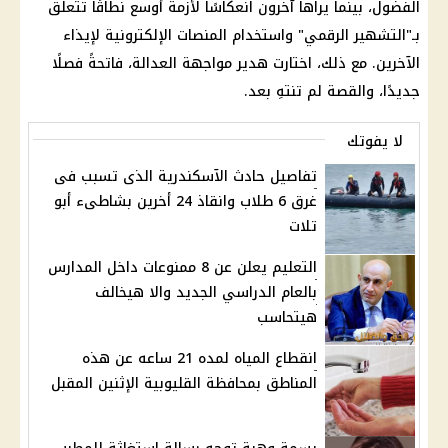
الفضول، بينما يراها آخرون انعكاسًا لأزمة أوسع نطاقًا تتعلق
بـ"التشهير الرقمي" واستخدام المنصات الإلكترونية لإيذاء
الآخرين. مع ذلك، اختارت هدير مواجهة العدالة، فاتحةً فصلًا
جديدًا، والقصة لم تنتهِ بعد.
لا يفوتك
تفاصيل حادث الآسكندرية الذى تسبب فى
غرق 6 طلاب وانقاذ 24 أخرين بشاطىء أبو
تلات
التعليم يعلن عن 8 ممنوعات داخل المدارس
بالعام الدراسي الجديد والا هيخالف
هيتحاسب
انقطاع المياه لمده 21 ساعه عن هذه
المناطق بمحافظة القليوبية الإثنين المقبل