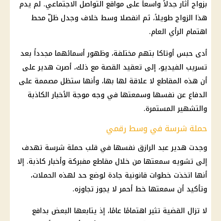
بزواج أثار جدلاً واسعاً على مواقع التواصل الاجتماعي. لم يدم
هذا الزواج طويلاً، ثم انفصلا وسط خلاف وجدل ظلّ محط
اهتمام الرأي العام.
أدى حبس أوتاكا بتهم مختلفة، وظهور أسمائهما مجدداً بعد
تسريب الفيديو، إلى تعقيد القصة مع ذلك، أصرت هدير على
أن هذه المقاطع لا علاقة لها بها، وأنها ستظل مصممة على
الدفاع عن نفسها وسمعتها في وجه موجة الأخبار الكاذبة
والتشهير المستمرة.
حملة شرسة في وسط رقمي
وجدت هدير عبد الرازق نفسها في قلب حملة شرسة تهدف
إلى تشويه سمعتها من خلال مقاطع مفبركة وأخبار كاذبة. إلا
أنها اتخذت خطوات قانونية جادة لوضع حد لهذه الحملات،
وتأكيد أن سمعتها خط أحمر لا يجوز تجاوزه.
لا تزال القضية تثير اهتمامًا عامًا، إذ يتابعها البعض بدافع