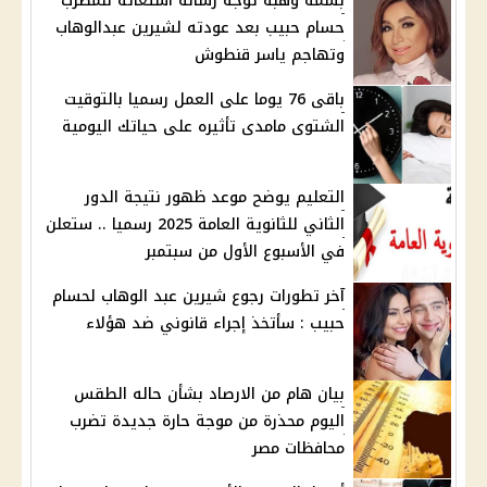
بسمة وهبة توجه رسالة استغاثة للمطرب
حسام حبيب بعد عودته لشيرين عبدالوهاب
وتهاجم ياسر قنطوش
باقى 76 يوما على العمل رسميا بالتوقيت
الشتوى مامدى تأثيره على حياتك اليومية
التعليم يوضح موعد ظهور نتيجة الدور
الثاني للثانوية العامة 2025 رسميا .. ستعلن
في الأسبوع الأول من سبتمبر
آخر تطورات رجوع شيرين عبد الوهاب لحسام
حبيب : سأتخذ إجراء قانوني ضد هؤلاء
بيان هام من الارصاد بشأن حاله الطقس
اليوم محذرة من موجة حارة جديدة تضرب
محافظات مصر