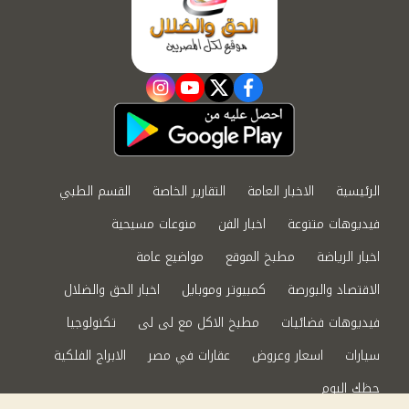
instagram
youtube
twitter
facebook
الرئيسية
الاخبار العامة
التقارير الخاصة
القسم الطبي
فيديوهات متنوعة
اخبار الفن
منوعات مسيحية
اخبار الرياضة
مطبخ الموقع
مواضيع عامة
الاقتصاد والبورصة
كمبيوتر وموبايل
اخبار الحق والضلال
فيديوهات فضائيات
مطبخ الاكل مع لى لى
تكنولوجيا
سيارات
اسعار وعروض
عقارات في مصر
الابراج الفلكية
حظك اليوم