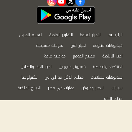
instagram
youtube
twitter
facebook
الرئيسية
الاخبار العامة
التقارير الخاصة
القسم الطبي
فيديوهات متنوعة
اخبار الفن
منوعات مسيحية
اخبار الرياضة
مطبخ الموقع
مواضيع عامة
الاقتصاد والبورصة
كمبيوتر وموبايل
اخبار الحق والضلال
فيديوهات فضائيات
مطبخ الاكل مع لى لى
تكنولوجيا
سيارات
اسعار وعروض
عقارات في مصر
الابراج الفلكية
حظك اليوم
من نحن
سياسة الخصوصية
اتصل بنا
©2024 الحق والضلال All Rights Reserved.
Powered by