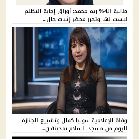
طالبة الـ4% ريم محمد: أوراق إجابة التظلم
ليست لها وتحرر محضر إثبات حال...
وفاة الإعلامية سونيا كمال وتشييع الجنازة
اليوم من مسجد السلام بمدينة ن...