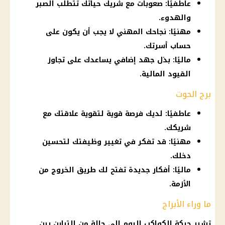
عاطفيًا: صعوبات مع شريك حياتك تتطلب الصبر
والهدوء.
مهنيًا: نجاحك المهني لا يجب أن يكون على
حساب أسرتك.
ماليًا: بذل جهد إضافي يساعدك على تجاوز
القيود المالية.
برج الحوت
عاطفيًا: لديك فرصة قوية لتقوية علاقتك مع
شريكك.
مهنيًا: قد تفكر في تغيير وظيفتك لتحسين
دخلك.
ماليًا: أفكار جديدة تفتح لك طريق الخروج من
الأزمة.
ما وراء الأبراج
تشير حركة الكواكب اليوم إلى حالة من التباين بين