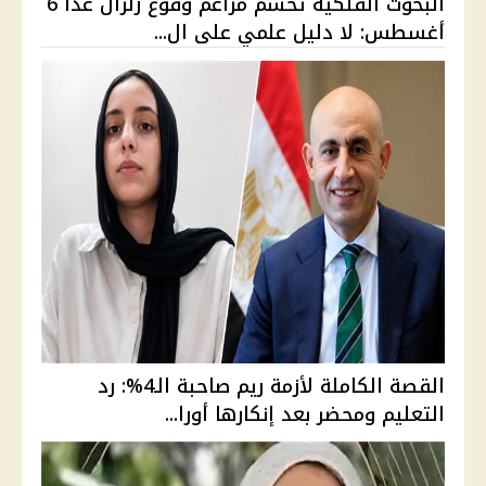
البحوث الفلكية تحسم مزاعم وقوع زلزال غدًا 6
أغسطس: لا دليل علمي على ال...
القصة الكاملة لأزمة ريم صاحبة الـ4%: رد
التعليم ومحضر بعد إنكارها أورا...