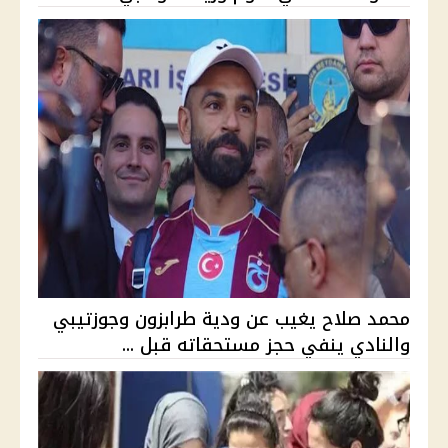
محمد صلاح يغيب عن ودية طرابزون وجوزتيبي
والنادي ينفي حجز مستحقاته قبل ...