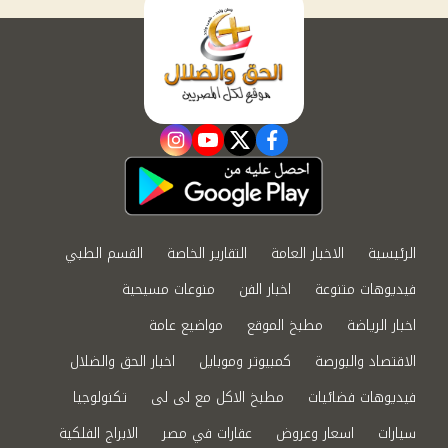
instagram
youtube
twitter
facebook
الرئيسية
الاخبار العامة
التقارير الخاصة
القسم الطبي
فيديوهات متنوعة
اخبار الفن
منوعات مسيحية
اخبار الرياضة
مطبخ الموقع
مواضيع عامة
الاقتصاد والبورصة
كمبيوتر وموبايل
اخبار الحق والضلال
فيديوهات فضائيات
مطبخ الاكل مع لى لى
تكنولوجيا
سيارات
اسعار وعروض
عقارات في مصر
الابراج الفلكية