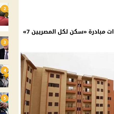
2
 مبادرة «سكن لكل المصريين 7»
3
4
5