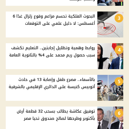
البحوث الفلكية تحسم مزاعم وقوع زلزال غدًا 6
3
أغسطس: لا دليل علمي على التوقعات
روابط وهمية وتظليل إجابتين.. التعليم تكشف
4
سبب حصول ريم محمد على 4% بالثانوية العامة
بالأسماء.. مصرع طفل وإصابة 13 في حادث
5
أتوبيس كنيسة على الدائري الإقليمي بالشرقية
توفيق عكاشة يطالب بسحب 32 قطعة أرض
6
بأكتوبر وطرحها لصالح صندوق تحيا مصر