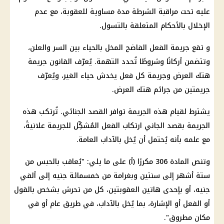
عليه تحت مراقبة
الشرطة
مدة مساوية للعقوبة، مع عدم
الإخلال بالأحكام المتعلقة بالتسول.
و تقع جريمة الفعل الفاضح المخل بالحياء بين السر والعلن،
وتتضمن أركانًا وشروطًا تُحدد التهمة. يُعرّف القانون جريمة
هتك العرض وجريمة كل فعل يخدش حياء الغير، ويُعرّف
جريمتين من جرائم هتك العرض.
يشترط لقيام هذه الجريمة توافر القصد الجنائي. تُرتكب هذه
الجريمة بقصد الجاني ارتكاب الفعل المُشكِّل للجريمة علانيةً،
مع علمه بأنه يُحتمل أن يُخل بالآداب العامة.
وتنص المادة 306 مكررًا (أ) على ما يلي: "يُعاقب بالحبس من
ستة أشهر إلى سنتين وبغرامة من خمسمائة جنيه إلى ألفي
جنيه، أو بإحدى هاتين العقوبتين، كل من تحرش بشخص بالقول
أو الفعل أو الإشارة، بما يُخل بالآداب، في طريق عام أو في
مكان مطروق".