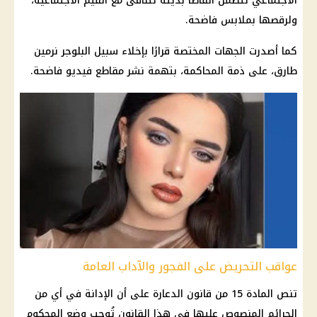
الاجتماعي
تتضمن ألفاظًا بذيئة تتنافى مع القيم الاجتماعية،
ولرقصها بملابس فاضحة.
كما أصدرت الجهات المختصة قرارًا بإخلاء سبيل البلوجر
نرمين
طارق
، على ذمة المحاكمة، بتهمة نشر مقاطع فيديو فاضحة.
عواقب التحريض على الفجور والآداب العامة
تنص المادة 15 من قانون الدعارة على أن الإدانة في أي من
الجرائم المنصوص عليها في هذا القانون تُوجب وضع المحكوم