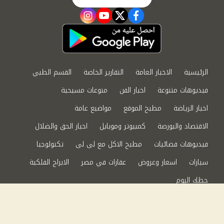
instagram
youtube
twitter
facebook
الرئيسية
الاخبار العامة
التقارير الخاصة
القسم الطبي
فيديوهات متنوعة
اخبار الفن
منوعات مسيحية
اخبار الرياضة
مطبخ الموقع
مواضيع عامة
الاقتصاد والبورصة
كمبيوتر وموبايل
اخبار الحق والضلال
فيديوهات فضائيات
مطبخ الاكل مع لى لى
تكنولوجيا
سيارات
اسعار وعروض
عقارات في مصر
الابراج الفلكية
حظك اليوم
من نحن
سياسة الخصوصية
اتصل بنا
©2024 الحق والضلال All Rights Reserved.