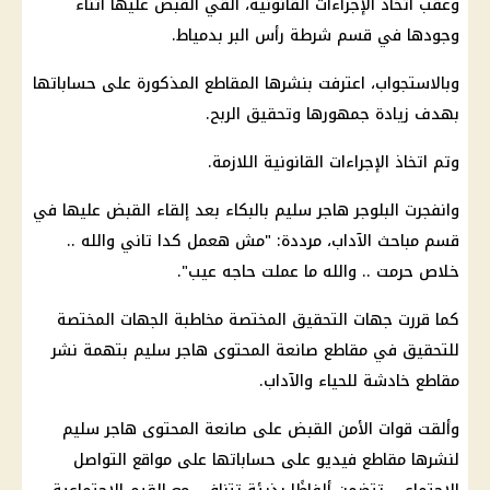
وعقب اتخاذ
الإجراءات القانونية
، أُلقي القبض عليها أثناء
وجودها في
قسم شرطة
رأس البر بدمياط.
وبالاستجواب، اعترفت بنشرها المقاطع المذكورة على حساباتها
بهدف زيادة جمهورها وتحقيق الربح.
وتم اتخاذ
الإجراءات القانونية
اللازمة.
وانفجرت البلوجر
هاجر سليم
بالبكاء بعد إلقاء القبض عليها في
قسم مباحث الآداب، مرددة: "مش هعمل كدا تاني والله ..
خلاص حرمت .. والله ما عملت حاجه عيب".
كما قررت جهات التحقيق المختصة مخاطبة الجهات المختصة
للتحقيق في مقاطع صانعة المحتوى هاجر سليم بتهمة نشر
مقاطع خادشة للحياء والآداب.
وألقت
قوات الأمن
القبض على صانعة المحتوى هاجر سليم
لنشرها مقاطع فيديو على حساباتها على
مواقع التواصل