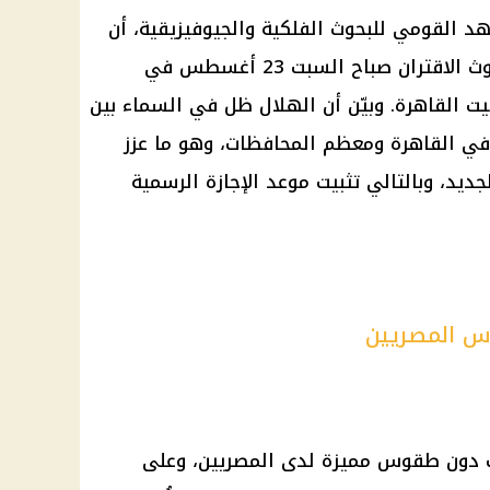
د القومي للبحوث الفلكية
والجيوفيزيقية، أن
هلال شهر ربيع الأول وُلد عقب حدوث الاقتران صباح السبت 23 أغسطس في
قيت
القاهرة
. وبيّن أن الهلال ظل في السماء بين
القاهرة
ومعظم المحافظات، وهو ما عزز
جديد، وبالتالي تثبيت موعد
الإجازة الرسمية
وس المصريين
دون طقوس مميزة لدى المصريين، وعلى