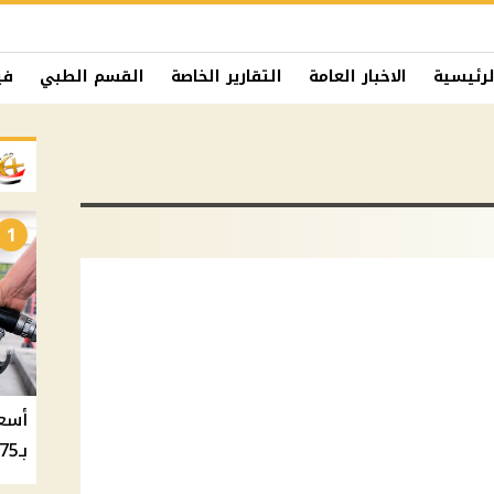
لرئيسية
الاخبار العامة
التقارير الخاصة
القسم الطبي
في
1
بـ20.75 جنيه والسولار بـ20.50 جنيه