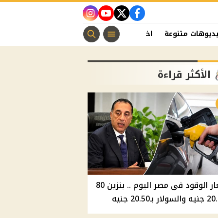
instagram
youtube
twitter
facebook
ديوهات متنوعة
اخبار الفن
منوعات مسيحية
اخبار الرياضة
الأكثر قراءة
أسعار الوقود في مصر اليوم .. بنزين 80