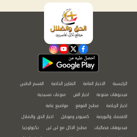
instagram
youtube
twitter
facebook
الرئيسية
الاخبار العامة
التقارير الخاصة
القسم الطبي
فيديوهات متنوعة
اخبار الفن
منوعات مسيحية
اخبار الرياضة
مطبخ الموقع
مواضيع عامة
الاقتصاد والبورصة
كمبيوتر وموبايل
اخبار الحق والضلال
فيديوهات فضائيات
مطبخ الاكل مع لى لى
تكنولوجيا