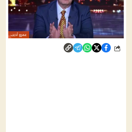
عمرو أديب
شارك