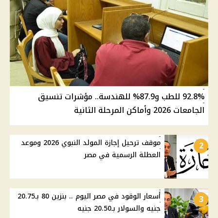
92.8% للطب و87.9% للهندسة.. مؤشرات تنسيق
الجامعات 2026 وأماكن المرحلة الثانية
موقف ترحيل إجازة المولد النبوي 2026 وموعد
2
العطلة الرسمية في مصر
أسعار الوقود في مصر اليوم .. بنزين 80 بـ20.75
3
جنيه والسولار بـ20.50 جنيه