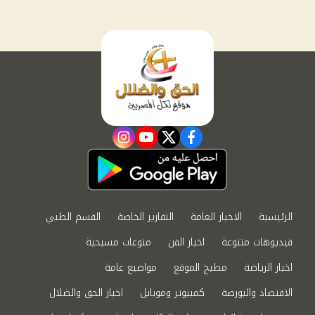
instagram
youtube
twitter
facebook
الرئيسية
الاخبار العامة
التقارير الخاصة
القسم الطبي
فيديوهات متنوعة
اخبار الفن
منوعات مسيحية
اخبار الرياضة
مطبخ الموقع
مواضيع عامة
الاقتصاد والبورصة
كمبيوتر وموبايل
اخبار الحق والضلال