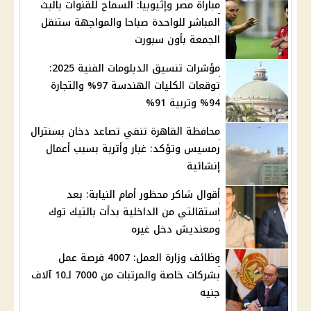
مباراة مصر وإثيوبيا: السماح للقنوات بالبث
المباشر للواحدة صباحا والمواجهة ستنقل
الجمعة بأون سبورت
مؤشرات تنسيق الدبلومات الفنية 2025:
توقعات الكليات الهندسة 97% والتجارة
94% وتربية 91%
محافظة القاهرة تنفي تصاعد دخان بسنترال
رمسيس وتؤكد: غبار وأتربة بسبب أعمال
إنشائية
أقوال شاكر محظور أمام النيابة: بعد
استقالتي من الداخلية بدأت بالتيك توك
ومعنديش دخل غيره
وظائف وزارة العمل: 4007 فرصة عمل
بشركات خاصة والمرتبات من 7000 لـ10 آلاف
جنيه