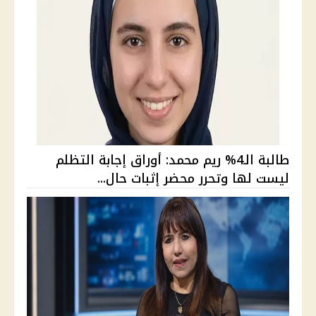
طالبة الـ4% ريم محمد: أوراق إجابة التظلم
ليست لها وتحرر محضر إثبات حال...