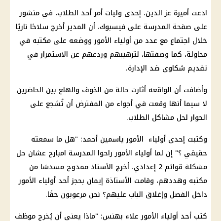
ادعت أميرة عز الدين، إحدى وليات أمر أحد الطلاب، في منشور
على صفحة المدرسة على فيسبوك، أن المدير أخرج سلاحًا ناريًا
خلال اجتماع مع عدد من أولياء الأمور ووضعه على مكتبه في
محاولة، كما وصفتها، لترهيبهم وردعهم عن الاستمرار في
تقديم شكاوى ضد الإدارة.
وأضافت أن الواقعه أثارت حالة من الخوف والهلع بين الحاضرين
لا سيما أنها وقعت في أجواء من المفترض أن تُشجع على
الحوار لحل مشاكل الطلاب.
وكتبت إحدى أولياء الأمور ياسمين أحمد: "هل ما سمعته
حقيقي ؟" إن لما أولياء الأمور راحوا المدرسة امبارح عشان حل
مشكلة قوائم 2 إعدادي، أخرج الأستاذ ممدوح مسدسًا من
مكتبه وهددهم، وقامت الأستاذة إيمان بحجز أحد أولياء الأمور
داخل الفصل وإغلاق الباب عليهم؟ نحن مرعوبون حقًا.
كتب أحد أولياء الأمور علاء بهنس: "ماذا يعني أن يُخرج موظف