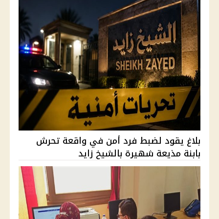
بلاغ يقود لضبط فرد أمن في واقعة تحرش
بابنة مذيعة شهيرة بالشيخ زايد