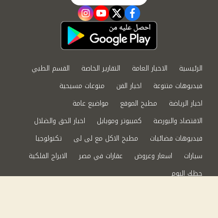
instagram
youtube
twitter
facebook
الرئيسية
الاخبار العامة
التقارير الخاصة
القسم الطبي
فيديوهات متنوعة
اخبار الفن
منوعات مسيحية
اخبار الرياضة
مطبخ الموقع
مواضيع عامة
الاقتصاد والبورصة
كمبيوتر وموبايل
اخبار الحق والضلال
فيديوهات فضائيات
مطبخ الاكل مع لى لى
تكنولوجيا
سيارات
اسعار وعروض
عقارات في مصر
الابراج الفلكية
حظك اليوم
من نحن
سياسة الخصوصية
اتصل بنا
©2024 الحق والضلال All Rights Reserved.