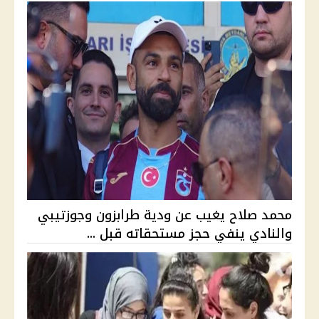
محمد صلاح يغيب عن ودية طرابزون وجوزتيبي
والنادي ينفي حجز مستحقاته قبل ...