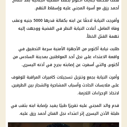
قضت
محكمة جنايات
أكتوبر بحفظ
القضية
الجنائية بعد تصالح
أحمد رزق
مع أسرة المجني عليه وإسقاط التهم.
وأفرجت النيابة لاحقًا عن ابنه بكفالة قدرها 5000 جنيه وعقب
وفاة العامل، أعادت النيابة النظر في
القضية
ووجهت إليه
تهمة القتل الخطأ.
طلبت نيابة أكتوبر من
الأجهزة الأمنية
سرعة التحقيق في
واقعة الاعتداء على نجل أحد
المواطنين
بمدينة السادس من
أكتوبر، والتي أسفرت عن إصابته بجرح في أذنه اليسرى.
وأمرت النيابة بجمع وتنزيل تسجيلات كاميرات المراقبة للوقوف
على ملابسات الحادث وأسباب المشاجرة والشجار بين الطرفين،
لاتخاذ الإجراءات اللازمة.
قدم والد المجني عليه تقريرًا طبيًا يفيد بإصابة ابنه بثقب في
طبلة الأذن اليسرى إثر اعتداء
نجل الفنان أحمد رزق
عليه.