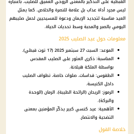
القبطية
على التذكير بالمعنى الروحي العميق للصليب، باعتباره
ليس مجرد أداة عذاب بل علامة للنصرة والخلاص. كما يمثل
العيد مناسبة لتجديد الإيمان ودعوة للمسيحيين لحمل صليبهم
اليومي بالصبر والمحبة وسط تحديات الحياة.
معلومات حول عيد الصليب 2025
الموعد: السبت 27 سبتمبر 2025 (17 توت قبطي).
المناسبة: ذكرى العثور على الصليب المقدس
بواسطة الملكة هيلانة.
الطقوس: قداسات، صلوات خاصة، تطواف الصليب
داخل الكنيسة.
الرموز: الريحان (الرائحة الطيبة)، الرمان (الوحدة
والبركة).
الأهمية: عيد كنسي كبير يذكّر المؤمنين بمعنى
التضحية والانتصار.
خلاصة القول