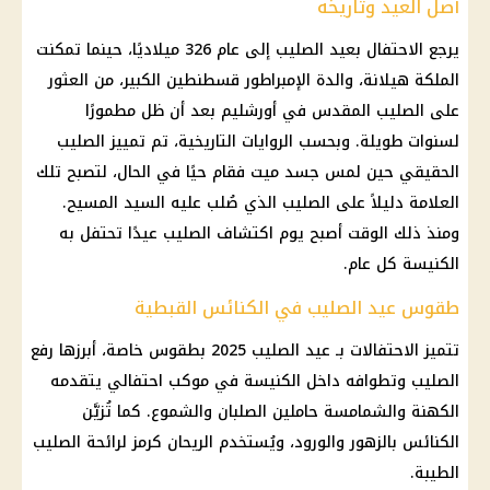
أصل العيد وتاريخه
يرجع الاحتفال بعيد الصليب إلى عام 326 ميلاديًا، حينما تمكنت
الملكة هيلانة، والدة الإمبراطور قسطنطين الكبير، من العثور
على الصليب المقدس في أورشليم بعد أن ظل مطمورًا
لسنوات طويلة. وبحسب الروايات التاريخية، تم تمييز الصليب
الحقيقي حين لمس جسد ميت فقام حيًا في الحال، لتصبح تلك
العلامة دليلاً على الصليب الذي صُلب عليه السيد المسيح.
ومنذ ذلك الوقت أصبح يوم اكتشاف الصليب عيدًا تحتفل به
الكنيسة كل عام.
طقوس عيد الصليب في الكنائس القبطية
تتميز الاحتفالات بـ عيد
الصليب
2025 بطقوس خاصة، أبرزها رفع
الصليب
وتطوافه داخل الكنيسة في موكب احتفالي يتقدمه
الكهنة والشمامسة حاملين الصلبان والشموع. كما تُزيَّن
الكنائس بالزهور والورود، ويُستخدم الريحان كرمز لرائحة
الصليب
الطيبة.