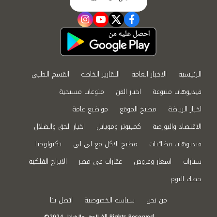
instagram
youtube
twitter
facebook
الرئيسية
الاخبار العامة
التقارير الخاصة
القسم الطبي
فيديوهات متنوعة
اخبار الفن
منوعات مسيحية
اخبار الرياضة
مطبخ الموقع
مواضيع عامة
الاقتصاد والبورصة
كمبيوتر وموبايل
اخبار الحق والضلال
فيديوهات فضائيات
مطبخ الاكل مع لى لى
تكنولوجيا
سيارات
اسعار وعروض
عقارات في مصر
الابراج الفلكية
حظك اليوم
من نحن
سياسة الخصوصية
اتصل بنا
©2024 الحق والضلال All Rights Reserved.