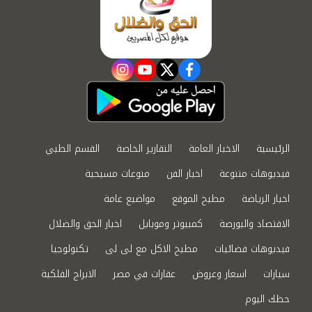
instagram
youtube
twitter
facebook
الرئيسية
الاخبار العامة
التقارير الخاصة
القسم الطبي
فيديوهات متنوعة
اخبار الفن
منوعات مسيحية
اخبار الرياضة
مطبخ الموقع
مواضيع عامة
الاقتصاد والبورصة
كمبيوتر وموبايل
اخبار الحق والضلال
فيديوهات فضائيات
مطبخ الاكل مع لى لى
تكنولوجيا
سيارات
اسعار وعروض
عقارات في مصر
الابراج الفلكية
حظك اليوم