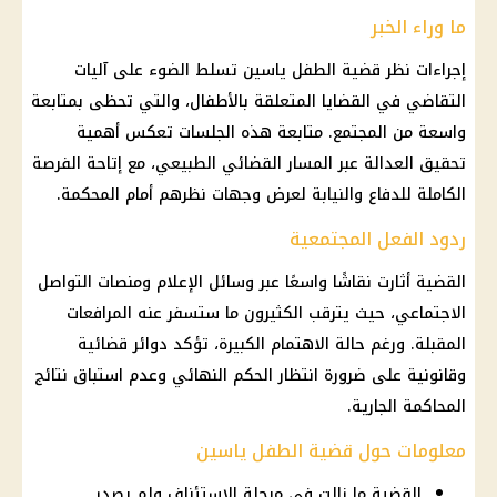
ما وراء الخبر
إجراءات نظر
قضية
الطفل ياسين تسلط الضوء على آليات
التقاضي في القضايا المتعلقة بالأطفال، والتي تحظى بمتابعة
واسعة من المجتمع. متابعة هذه الجلسات تعكس أهمية
تحقيق العدالة عبر المسار القضائي الطبيعي، مع إتاحة الفرصة
الكاملة للدفاع والنيابة لعرض وجهات نظرهم أمام
المحكمة
.
ردود الفعل المجتمعية
القضية
أثارت نقاشًا واسعًا عبر وسائل الإعلام ومنصات
التواصل
الاجتماعي
، حيث يترقب الكثيرون ما ستسفر عنه المرافعات
المقبلة. ورغم حالة الاهتمام الكبيرة، تؤكد دوائر قضائية
وقانونية على ضرورة انتظار الحكم النهائي وعدم استباق نتائج
المحاكمة الجارية.
معلومات حول قضية الطفل ياسين
القضية ما زالت في مرحلة الاستئناف ولم يصدر