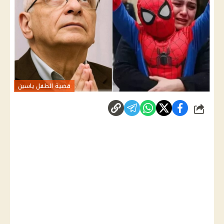
قضية الطفل ياسين
شارك