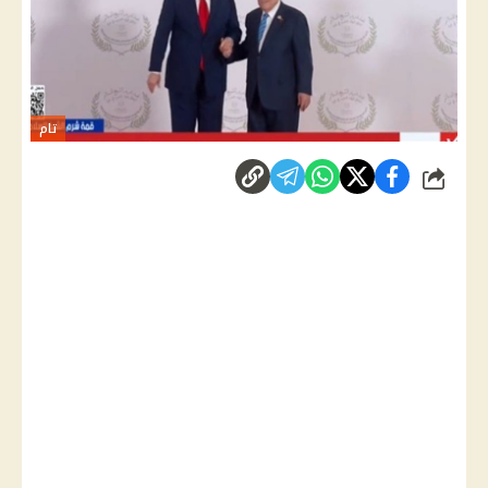
تام
شارك