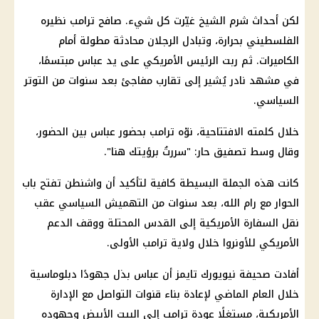
لكن أحداث شرم الشيخ غيّرت كل شيء. صافح ترامب نظيره
الفلسطيني بحرارة، وتبادل الرجلان محادثة مطولة أمام
الكاميرات. ثم ربت الرئيس الأمريكي على يد عباس مبتسمًا،
في مشهد نادر يُشير إلى تقارب مفاجئ بعد سنوات من التوتر
السياسي.
خلال كلمته الافتتاحية، نوّه ترامب بحضور عباس بين الحضور،
وقال وسط تصفيق حار: "سررتُ برؤيتك هنا".
كانت هذه الجملة البسيطة كافية لتأكيد أن واشنطن تفتح باب
الحوار مع رام الله، بعد سنوات من التهميش السياسي عقب
نقل السفارة الأمريكية إلى القدس المحتلة ووقف الدعم
الأمريكي للأونروا خلال ولاية ترامب الأولى.
أفادت صحيفة نيويورك تايمز أن عباس بذل جهودًا دبلوماسية
خلال العام الماضي لإعادة بناء قنوات التواصل مع الإدارة
الأمريكية، مستغلًا عودة ترامب إلى البيت الأبيض وجهوده