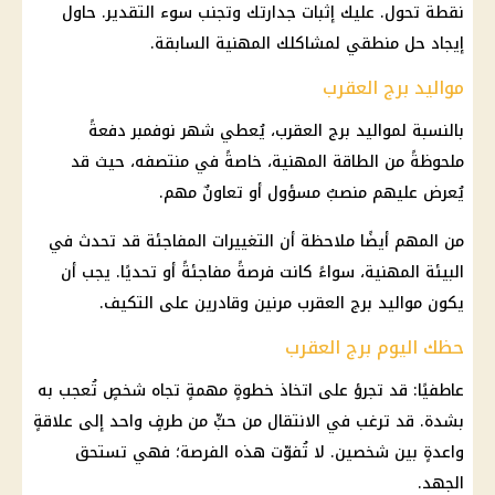
نقطة تحول. عليك إثبات جدارتك وتجنب سوء التقدير. حاول
إيجاد حل منطقي لمشاكلك المهنية السابقة.
مواليد برج العقرب
بالنسبة لمواليد برج العقرب، يُعطي شهر نوفمبر دفعةً
ملحوظةً من الطاقة المهنية، خاصةً في منتصفه، حيث قد
يُعرض عليهم منصبٌ مسؤول أو تعاونٌ مهم.
من المهم أيضًا ملاحظة أن التغييرات المفاجئة قد تحدث في
البيئة المهنية، سواءً كانت فرصةً مفاجئةً أو تحديًا. يجب أن
يكون مواليد برج العقرب مرنين وقادرين على التكيف.
حظك اليوم برج العقرب
عاطفيًا: قد تجرؤ على اتخاذ خطوةٍ مهمةٍ تجاه شخصٍ تُعجب به
بشدة. قد ترغب في الانتقال من حبٍّ من طرفٍ واحد إلى علاقةٍ
واعدةٍ بين شخصين. لا تُفوّت هذه الفرصة؛ فهي تستحق
الجهد.