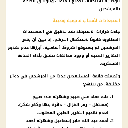
الوطنية للانتخابات لجميع الملفات والوثائق الخاصة
بالمرشحين.
استبعادات لأسباب قانونية وطبية
جاءت قرارات الاستبعاد بعد تدقيق في المستندات
المطلوبة قانونًا لاستكمال الترشح، إذ تبين أن بعض
المرشحين لم يستوفوا شروطًا أساسية، أبرزها عدم تقديم
التقارير الطبية أو وجود مخالفات تتعلق بأداء الخدمة
العسكرية.
وتضمنت قائمة المستبعدين عددًا من المرشحين في دوائر
مختلفة، من بينهم:
علاء عماد علي صبيح وشهرته علاء صبيح
(مستقل – رمز الغزال – دائرة بنها وكفر شكر)،
لعدم تقديم التقرير الطبي المطلوب.
أحمد عبد الله صابر إسماعيل وشهرته أحمد