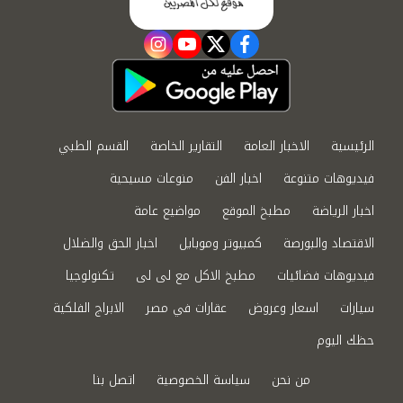
instagram
youtube
twitter
facebook
الرئيسية
الاخبار العامة
التقارير الخاصة
القسم الطبي
فيديوهات متنوعة
اخبار الفن
منوعات مسيحية
اخبار الرياضة
مطبخ الموقع
مواضيع عامة
الاقتصاد والبورصة
كمبيوتر وموبايل
اخبار الحق والضلال
فيديوهات فضائيات
مطبخ الاكل مع لى لى
تكنولوجيا
سيارات
اسعار وعروض
عقارات في مصر
الابراج الفلكية
حظك اليوم
من نحن
سياسة الخصوصية
اتصل بنا