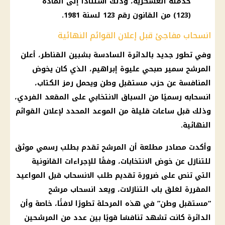
خدمته العسكرية، وذلك استنادًا إلى المادة
(123) من القانون رقم 123 لسنة 1981.
انسحاب مفاجئ قبل إعلان القوائم النهائية
وفي تطور جديد بالدائرة السادسة بشبين القناطر، أعلن
المرشح سمير صبحي عليوة إبراهيم، الذي كان يخوض
المنافسة عن حزب مستقبل وطن ويحمل رمز الكتاب،
انسحابه رسميًا من السباق الانتخابي على المقعد الفردي،
وذلك قبل ساعات قليلة من الموعد المحدد لإعلان القوائم
النهائية.
وأكدت مصادر مطلعة أن المرشح تقدم بطلب رسمي موثق
للتنازل عن خوض الانتخابات، وفقًا للإجراءات القانونية
التي تنص على ضرورة تقديم طلب الانسحاب قبل المواعيد
المقررة لغلق باب التنازلات، ويعد انسحاب مرشح
“مستقبل وطن” في هذه المرحلة تطورًا لافتًا، خاصة وأن
الدائرة كانت تشهد تنافسًا قويًا بين عدد من المرشحين