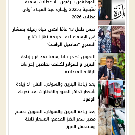
الموظفون يترقبون.. لا عطلات رسمية
متبقية بـ2025 وإجازة عيد الميلاد أولى
عطلات 2026
حبس طفل 13 عامًا انهى حياة زميله بمنشار
في الإسماعيلية.. جريمة تهز الشارع
المصري "تفاصيل الواقعة"
التموين تصدر بيانا رسميا بعد قرار زيادة
البنزين والسولار لكشف تفاصيل إجراءات
الرقابة الميدانية
بعد زيادة البنزين والسولار.. النقل: لا زيادة
بأسعار تذاكر المترو والقطارات بعد تحريك
الوقود
بعد زيادة البنزين والسولار.. التموين تحسم
مصير سعر الخبز المدعم: الاسعار ثابتة
وسنتحمل الفرق