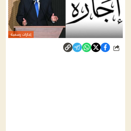
إجازات رسمية
شارك