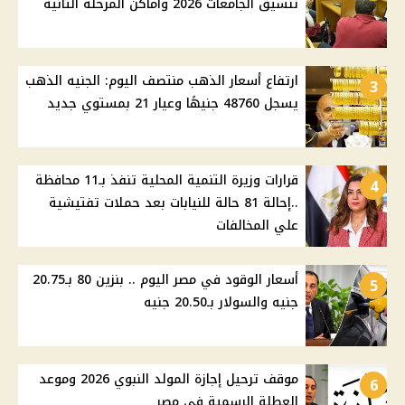
تنسيق الجامعات 2026 وأماكن المرحلة الثانية
ارتفاع أسعار الذهب منتصف اليوم: الجنيه الذهب
3
يسجل 48760 جنيهًا وعيار 21 بمستوي جديد
قرارات وزيرة التنمية المحلية تنفذ بـ11 محافظة
4
..إحالة 81 حالة للنيابات بعد حملات تفتيشية
علي المخالفات
أسعار الوقود في مصر اليوم .. بنزين 80 بـ20.75
5
جنيه والسولار بـ20.50 جنيه
موقف ترحيل إجازة المولد النبوي 2026 وموعد
6
العطلة الرسمية في مصر