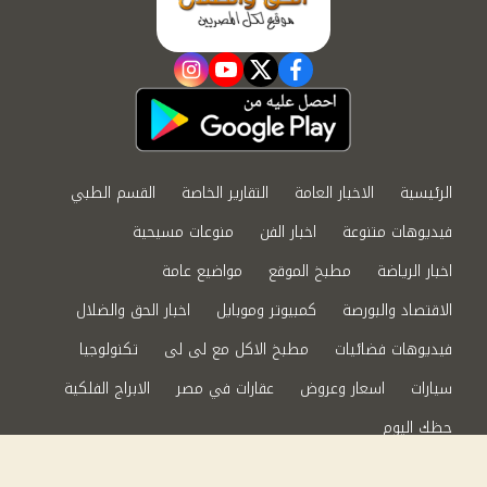
instagram
youtube
twitter
facebook
الرئيسية
الاخبار العامة
التقارير الخاصة
القسم الطبي
فيديوهات متنوعة
اخبار الفن
منوعات مسيحية
اخبار الرياضة
مطبخ الموقع
مواضيع عامة
الاقتصاد والبورصة
كمبيوتر وموبايل
اخبار الحق والضلال
فيديوهات فضائيات
مطبخ الاكل مع لى لى
تكنولوجيا
سيارات
اسعار وعروض
عقارات في مصر
الابراج الفلكية
حظك اليوم
من نحن
سياسة الخصوصية
اتصل بنا