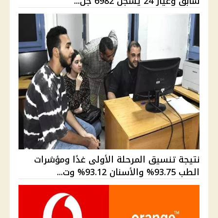
سابق وعيار 24 يسجل 6982 جن...
نتيجة تنسيق المرحلة الأولى غدًا ومؤشرات
الطب 93.75% والأسنان 93.12% وت...