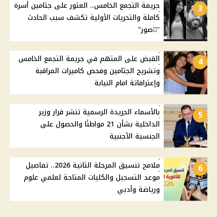
جريمة التجمع الخامس.. العثور على جثامين أسرة
3
كاملة والتحريات الأولية تكشف سبب الحادث
"ًصور"
القبض على المتهم في جريمة التجمع الخامس
4
وتشريح الجثامين وفحص كاميرات المراقبة
وإعترافاتة امام النيابة
بالأسماء الجريدة الرسمية تنشر قرار وزير
5
الداخلية بشأن 21 مواطنًا والحصول على
الجنسية الأجنبية
ملامح تنسيق المرحلة الثانية 2026.. تفاصيل
6
موعد التسجيل والكليات المتاحة لعلمي علوم
ورياضة وأدبي