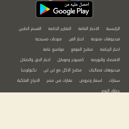
الرئيسية
الاخبار العامة
التقارير الخاصة
القسم الطبي
فيديوهات متنوعة
اخبار الفن
منوعات مسيحية
اخبار الرياضة
مطبخ الموقع
مواضيع عامة
الاقتصاد والبورصة
كمبيوتر وموبايل
اخبار الحق والضلال
فيديوهات فضائيات
مطبخ الاكل مع لى لى
تكنولوجيا
سيارات
اسعار وعروض
عقارات في مصر
الابراج الفلكية
حظك اليوم
من نحن
سياسة الخصوصية
اتصل بنا
©2024 الحق والضلال All Rights Reserved.
Powered by