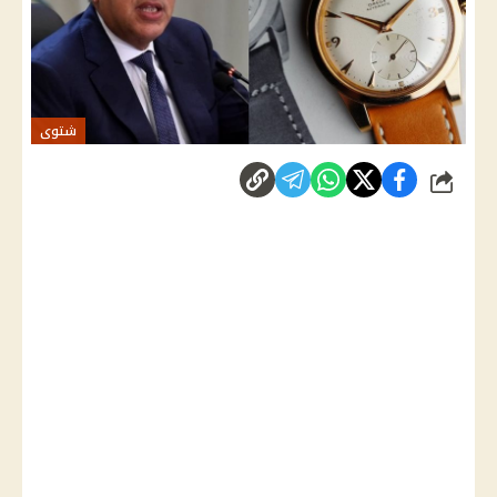
شتوى
شارك