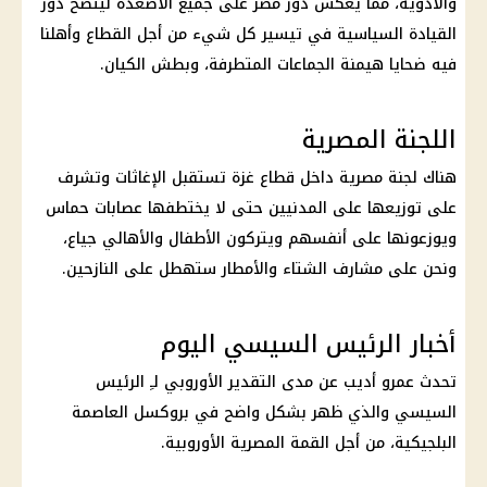
والأدوية، مما يعكس دور مصر على جميع الأصعدة ليتضح دور
القيادة السياسية في تيسير كل شيء من أجل القطاع وأهلنا
فيه ضحايا هيمنة الجماعات المتطرفة، وبطش الكيان.
اللجنة المصرية
هناك لجنة مصرية داخل قطاع غزة تستقبل الإغاثات وتشرف
على توزيعها على المدنيين حتى لا يختطفها عصابات حماس
ويوزعونها على أنفسهم ويتركون الأطفال والأهالي جياع،
ونحن على مشارف الشتاء والأمطار ستهطل على النازحين.
أخبار الرئيس السيسي اليوم
تحدث عمرو أديب عن مدى التقدير الأوروبي لـِ الرئيس
السيسي والذي ظهر بشكل واضح في بروكسل العاصمة
البلجيكية، من أجل القمة المصرية الأوروبية.