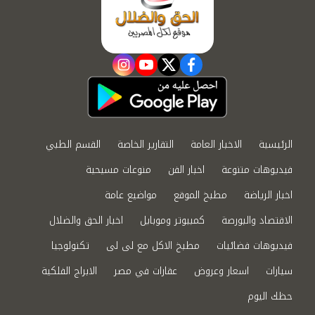
instagram
youtube
twitter
facebook
الرئيسية
الاخبار العامة
التقارير الخاصة
القسم الطبي
فيديوهات متنوعة
اخبار الفن
منوعات مسيحية
اخبار الرياضة
مطبخ الموقع
مواضيع عامة
الاقتصاد والبورصة
كمبيوتر وموبايل
اخبار الحق والضلال
فيديوهات فضائيات
مطبخ الاكل مع لى لى
تكنولوجيا
سيارات
اسعار وعروض
عقارات في مصر
الابراج الفلكية
حظك اليوم