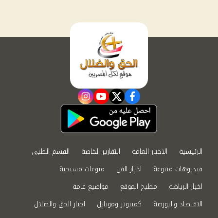
instagram
youtube
twitter
facebook
الرئيسية
الاخبار العامة
التقارير الخاصة
القسم الطبي
فيديوهات متنوعة
اخبار الفن
منوعات مسيحية
اخبار الرياضة
مطبخ الموقع
مواضيع عامة
الاقتصاد والبورصة
كمبيوتر وموبايل
اخبار الحق والضلال