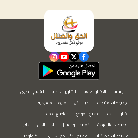
instagram
youtube
twitter
facebook
الرئيسية
الاخبار العامة
التقارير الخاصة
القسم الطبي
فيديوهات متنوعة
اخبار الفن
منوعات مسيحية
اخبار الرياضة
مطبخ الموقع
مواضيع عامة
الاقتصاد والبورصة
كمبيوتر وموبايل
اخبار الحق والضلال
فيديوهات فضائيات
مطبخ الاكل مع لى لى
تكنولوجيا