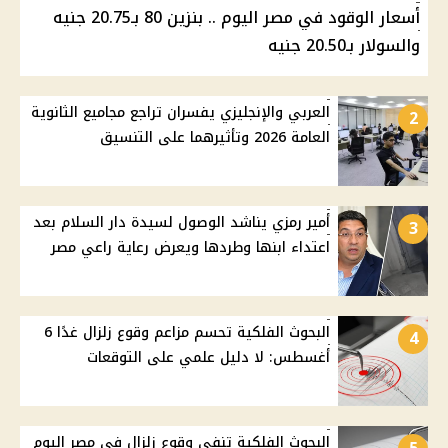
أسعار الوقود في مصر اليوم .. بنزين 80 بـ20.75 جنيه
والسولار بـ20.50 جنيه
العربي والإنجليزي يفسران تراجع مجاميع الثانوية
2
العامة 2026 وتأثيرهما على التنسيق
أمير رمزي يناشد الوصول لسيدة دار السلام بعد
3
اعتداء ابنها وطردها ويعرض رعاية راعي مصر
البحوث الفلكية تحسم مزاعم وقوع زلزال غدًا 6
4
أغسطس: لا دليل علمي على التوقعات
البحوث الفلكية تنفي وقوع زلزال في مصر اليوم