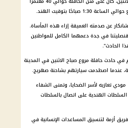
ووفقًا للتقارير التي جُمعت اليوم الاثنين، كان على متن الحافلة حوالي 40 معتمرا
1: صباحًا بتوقيت الهند.
يشانكار عن صدمته العميقة إزاء هذه المأساة.
وقنصليتنا في جدة دعمهما الكامل للمواطنين
ا الحادث".
في حادث حافلة مروع صباح الاثنين في المدينة
دية، عندما اصطدمت سيارتهم بشاحنة صهريج.
ا مودي تعازيه لأسر الضحايا، وتمنى الشفاء
ن السلطات الهندية على اتصال بالسلطات
ريق أزمة لتنسيق المساعدات الإنسانية في