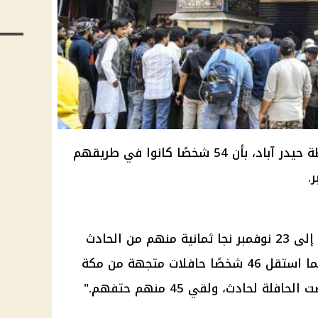
صرح في سي ساجانار، مفوض شرطة حيدر آباد، بأن 54 شخصًا كانوا في طريقهم
وأضاف: "كانت رحلتهم مقررة من 9 إلى 23 نوفمبر نجا ثمانية منهم من الحادث
باختيارهم السفر بشكل منفصل بينما استقل 46 شخصًا حافلات متجهة من مكة
ة لحادث، ولقي 45 منهم حتفهم."