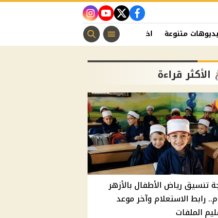
instagram
youtube
twitter
facebook
ديوهات متنوعة
اخبار الفن
منوعات مسيحية
اخبار الرياضة
الأكثر قراءة
ة تنسيق رياض الأطفال بالأزهر
م.. رابط الاستعلام وآخر موعد
يم الملفات