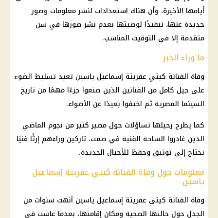
أيامها الأخيرة، وأن هناك استعدادات لنشر معلومات وصور
جديدة عنها، تنفيذًا لوصيتها بعدم نشر صورها في سن
متقدمة إلا في التوقيت المناسب.
ما وراء الخبر
وفاة
الفنانة كيتي عفريتة إسماعيل ياسين تعيد تسليط الضوء
على جيل كامل من الفنانين الذين صنعوا جزءًا مهمًا من تاريخ
السينما المصرية ثم اختفوا بعيدًا عن الأضواء.
كما يطرح رحيلها تساؤلات حول مصير كثير من نجوم الماضي
الذين غادروا الساحة الفنية في صمت، تاركين وراءهم إرثًا فنيًا
يحتاج إلى توثيق وحفظ للأجيال الجديدة.
معلومات حول وفاة الفنانة كيتي عفريتة إسماعيل
ياسين
وفاة
الفنانة كيتي عفريتة إسماعيل ياسين أنهت سنوات من
الجدل حول حالتها الصحية ومكان إقامتها، بعدما عاشت في