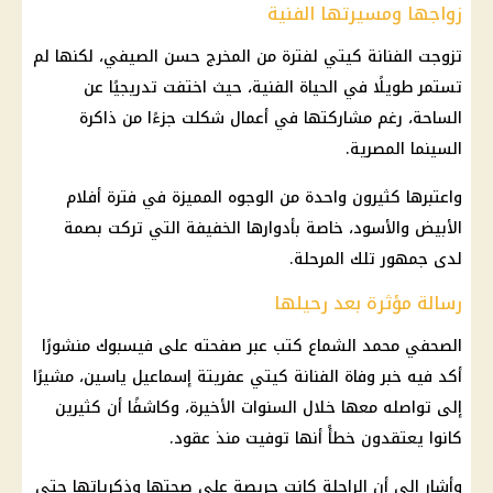
زواجها ومسيرتها الفنية
تزوجت الفنانة كيتي لفترة من المخرج حسن الصيفي، لكنها لم
تستمر طويلًا في الحياة الفنية، حيث اختفت تدريجيًا عن
الساحة، رغم مشاركتها في أعمال شكلت جزءًا من ذاكرة
السينما المصرية.
واعتبرها كثيرون واحدة من الوجوه المميزة في فترة أفلام
الأبيض والأسود، خاصة بأدوارها الخفيفة التي تركت بصمة
لدى جمهور تلك المرحلة.
رسالة مؤثرة بعد رحيلها
الصحفي محمد الشماع كتب عبر صفحته على
فيسبوك
منشورًا
أكد فيه
خبر وفاة
الفنانة كيتي عفريتة إسماعيل ياسين، مشيرًا
إلى تواصله معها خلال السنوات الأخيرة، وكاشفًا أن كثيرين
كانوا يعتقدون خطأً أنها توفيت منذ عقود.
وأشار إلى أن الراحلة كانت حريصة على صحتها وذكرياتها حتى