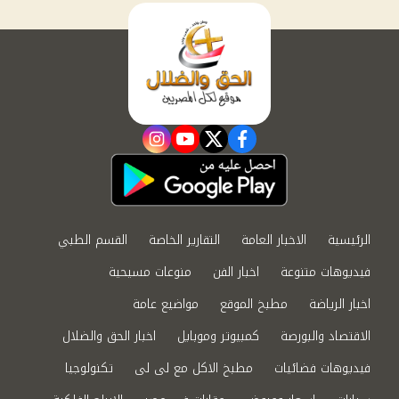
instagram
youtube
twitter
facebook
الرئيسية
الاخبار العامة
التقارير الخاصة
القسم الطبي
فيديوهات متنوعة
اخبار الفن
منوعات مسيحية
اخبار الرياضة
مطبخ الموقع
مواضيع عامة
الاقتصاد والبورصة
كمبيوتر وموبايل
اخبار الحق والضلال
فيديوهات فضائيات
مطبخ الاكل مع لى لى
تكنولوجيا