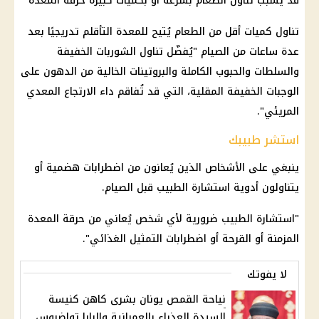
قد يُسبب تناول الطعام بسرعة أو بكميات كبيرة حرقة المعدة
تناول كميات أقل من الطعام يُتيح للمعدة التأقلم تدريجيًا بعد
عدة ساعات من الصيام "يُفضّل تناول الشوربات الخفيفة
والسلطات والحبوب الكاملة والبروتينات الخالية من الدهون على
الوجبات الخفيفة المقلية، التي قد تُفاقم داء الارتجاع المعدي
المريئي".
استشر طبيبك
ينبغي على الأشخاص الذين يُعانون من اضطرابات هضمية أو
يتناولون أدوية استشارة الطبيب قبل الصيام.
"استشارة الطبيب ضرورية لأي شخص يُعاني من حرقة المعدة
المزمنة أو القرحة أو اضطرابات التمثيل الغذائي".
لا يفوتك
نياحة القمص يونان بشرى كاهن كنيسة
السيدة العذراء بالعمرانية والبابا تواضروس