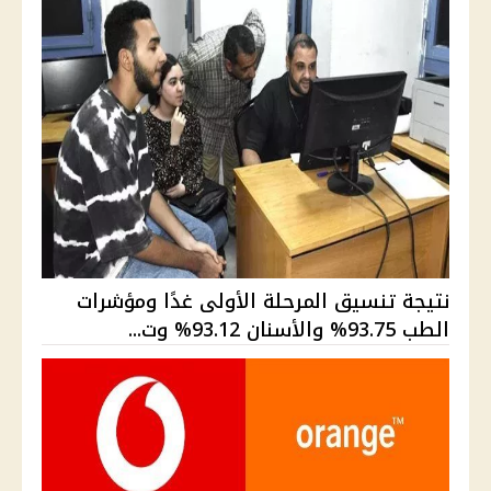
نتيجة تنسيق المرحلة الأولى غدًا ومؤشرات
الطب 93.75% والأسنان 93.12% وت...