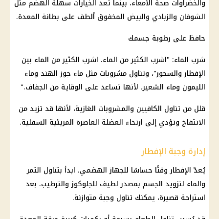
والخضراوات صحة الأمعاء، بينما تُعد الخيارات سهلة الهضم مثل
الشوفان والزبادي والبيض المخفوق ألطف على بطانة المعدة.
حافظ على رطوبة جسمك
شرب الماء: "اشرب الكثير من الماء. اشرب الكثير من الماء بين
الإفطار والسحور"، وتناول مشروبات مثل ماء جوز الهند وماء
الليمون وماء الشعير، لأنها تساعد على الوقاية من الجفاف."
قلل من تناول الكافيين والمشروبات الغازية، لأنها قد تزيد من
الانتفاخ وتؤدي إلى ارتخاء العضلة العاصرة المريئية السفلية.
إدارة وجبة الإفطار
يُعدّ الإفطار وقتًا حساسًا للجهاز الهضمي. ابدأ بتناول التمر
والماء لتزويد الجسم بمصدر لطيف للجلوكوز والترطيب. بعد
استراحة قصيرة، يمكنك تناول وجبة متوازنة.