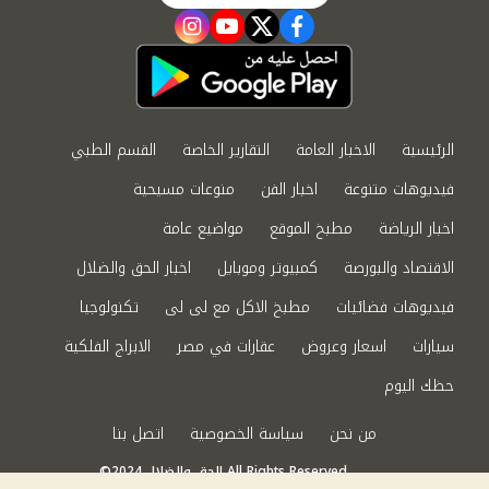
instagram
youtube
twitter
facebook
الرئيسية
الاخبار العامة
التقارير الخاصة
القسم الطبي
فيديوهات متنوعة
اخبار الفن
منوعات مسيحية
اخبار الرياضة
مطبخ الموقع
مواضيع عامة
الاقتصاد والبورصة
كمبيوتر وموبايل
اخبار الحق والضلال
فيديوهات فضائيات
مطبخ الاكل مع لى لى
تكنولوجيا
سيارات
اسعار وعروض
عقارات في مصر
الابراج الفلكية
حظك اليوم
من نحن
سياسة الخصوصية
اتصل بنا
©2024 الحق والضلال All Rights Reserved.