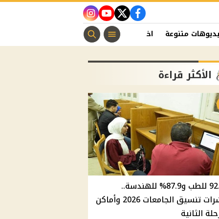
instagram
youtube
twitter
facebook
ديوهات متنوعة
اخبار الفن
منوعات مسيحية
اخبار الرياضة
الأكثر قراءة
92.8% للطب و87.9% للهندسة..
مؤشرات تنسيق الجامعات 2026 وأماكن
حلة الثانية