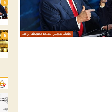
5
كامالا هاريس تهاجم تصريحات ترامب
6