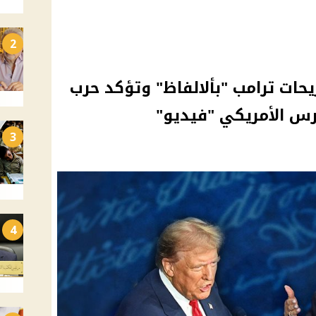
2
حات ترامب "بألالفاظ" وتؤكد حرب
رس الأمريكي "فيديو"
3
4