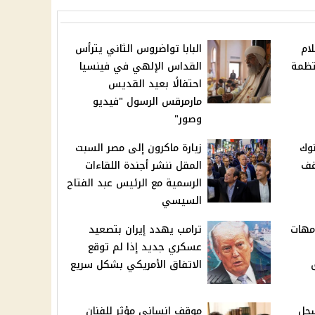
ام
البابا تواضروس الثاني يترأس
تظمة
القداس الإلهي في فينسيا
احتفالًا بعيد القديس
مارمرقس الرسول "فيديو
وصور"
نوك
زيارة ماكرون إلى مصر السبت
قف
المقل ننشر أجندة اللقاءات
الرسمية مع الرئيس عبد الفتاح
السيسي
أمهات
ترامب يهدد إيران بتصعيد
عسكري جديد إذا لم توقع
الاتفاق الأمريكي بشكل سريع
سجل
موقف إنساني مؤثر للفنان