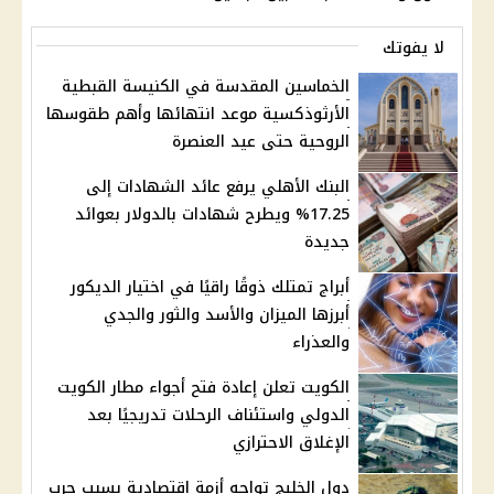
لا يفوتك
الخماسين المقدسة في الكنيسة القبطية
الأرثوذكسية موعد انتهائها وأهم طقوسها
الروحية حتى عيد العنصرة
البنك الأهلي يرفع عائد الشهادات إلى
17.25% ويطرح شهادات بالدولار بعوائد
جديدة
أبراج تمتلك ذوقًا راقيًا في اختيار الديكور
أبرزها الميزان والأسد والثور والجدي
والعذراء
الكويت تعلن إعادة فتح أجواء مطار الكويت
الدولي واستئناف الرحلات تدريجيًا بعد
الإغلاق الاحترازي
دول الخليج تواجه أزمة اقتصادية بسبب حرب