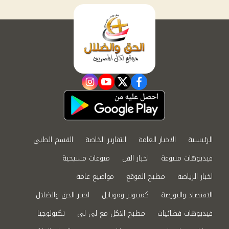
instagram
youtube
twitter
facebook
الرئيسية
الاخبار العامة
التقارير الخاصة
القسم الطبي
فيديوهات متنوعة
اخبار الفن
منوعات مسيحية
اخبار الرياضة
مطبخ الموقع
مواضيع عامة
الاقتصاد والبورصة
كمبيوتر وموبايل
اخبار الحق والضلال
فيديوهات فضائيات
مطبخ الاكل مع لى لى
تكنولوجيا