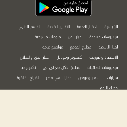
الرئيسية
الاخبار العامة
التقارير الخاصة
القسم الطبي
فيديوهات متنوعة
اخبار الفن
منوعات مسيحية
اخبار الرياضة
مطبخ الموقع
مواضيع عامة
الاقتصاد والبورصة
كمبيوتر وموبايل
اخبار الحق والضلال
فيديوهات فضائيات
مطبخ الاكل مع لى لى
تكنولوجيا
سيارات
اسعار وعروض
عقارات في مصر
الابراج الفلكية
حظك اليوم
من نحن
سياسة الخصوصية
اتصل بنا
©2024 الحق والضلال All Rights Reserved.
Powered by