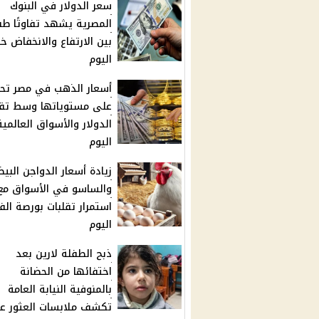
سعر الدولار في البنوك
المصرية يشهد تفاوتًا طفي
بين الارتفاع والانخفاض خ
اليوم
أسعار الذهب في مصر تح
على مستوياتها وسط تقل
الدولار والأسواق العالمية
اليوم
زيادة أسعار الدواجن البيض
والساسو في الأسواق مع
استمرار تقلبات بورصة الف
اليوم
ذبح الطفلة لارين بعد
اختفائها من الحضانة
بالمنوفية النيابة العامة
تكشف ملابسات العثور عل