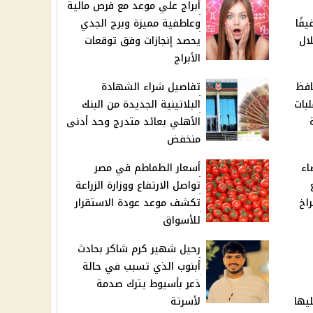
أبراج علي موعد مع فرص مالية
فًا
وعاطفية مميزة وبرج الجدي
لال
يحصد إنجازات وفق توقعات
الأبراج
افظ
تفاصيل شراء الشهادة
بات
البلاتينية الجديدة من البنك
الأهلي بعائد متدرج وحد أدنى
منخفض
اء
أسعار الطماطم في مصر
تواصل الارتفاع ووزارة الزراعة
راخ
تكشف موعد عودة الاستقرار
للأسواق
رحيل شهير كرم شاكر بحادث
أبنوب الذي تسبب في حالة
ذعر بأسيوط يترك صدمة
يها
لأسرتة