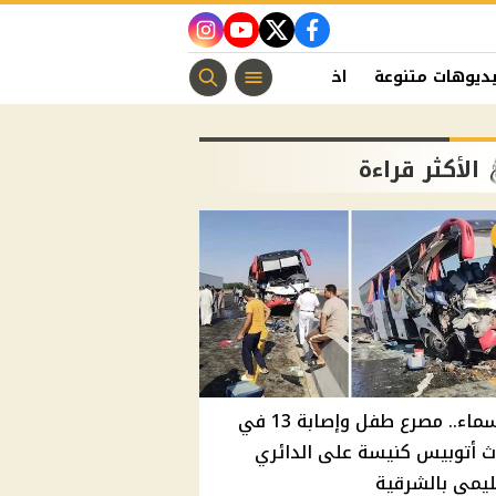
instagram
youtube
twitter
facebook
ديوهات متنوعة
اخبار الفن
منوعات مسيحية
اخبار الرياضة
الأكثر قراءة
بالأسماء.. مصرع طفل وإصابة 13 في
 أتوبيس كنيسة على الدائري
ليمي بالشرقية