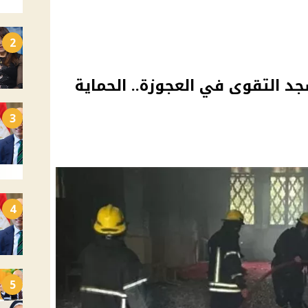
2
د التقوى في العجوزة.. الحماية
3
4
5