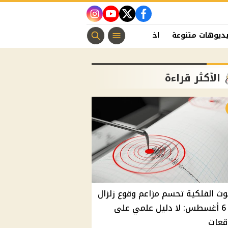
instagram
youtube
twitter
facebook
ديوهات متنوعة
اخبار الفن
منوعات مسيحية
اخبار الرياضة
الأكثر قراءة
وث الفلكية تحسم مزاعم وقوع زلزال
غدًا 6 أغسطس: لا دليل علمي على
قعات