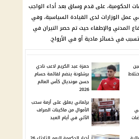
ات الحكومية، على قدم وساق بعد أداء الواجب
ي عمل الوزارات لدى القيادة السياسية، وفي
اع المدني والإطفاء حيث تم حصر النيران في
سبب في خسائر مادية أو في الأرواح.
ين
حمزة عبد الكريم لاعب نادي
تلاط
برشلونة ينضم لقائمة حسام
حسن مونديال كأس العالم
2026
برلماني يعلق على أزمة سحب
ني
الأموال من ماكينات الصراف
ضات
الآلي في أيام العيد
لمالية
أخبار الحكومة اليوم الثلاثاء 26