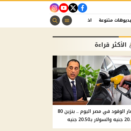
instagram
youtube
twitter
facebook
ديوهات متنوعة
اخبار الفن
منوعات مسيحية
اخبار الرياضة
الأكثر قراءة
أسعار الوقود في مصر اليوم .. بنزين 80