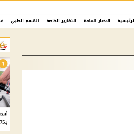
لرئيسية
الاخبار العامة
التقارير الخاصة
القسم الطبي
في
1
بـ20.75 جنيه والسولار بـ20.50 جنيه