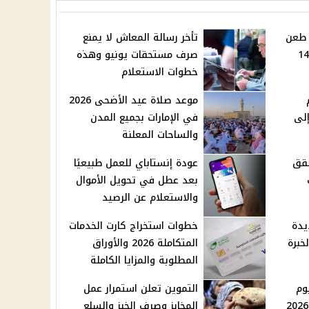
 طعن
تأخر رسالة المعاش لا يمنع
قانون الإيجار القديم في 14
صرف مستحقات يونيو وهذه
خطوات الاستعلام
موعد صلاة عيد الأضحى 2026
إلى
في الإمارات بجميع المدن
والساحات المعلنة
قق
عودة إنستاباي للعمل طبيعيًا
بعد عطل في تحويل الأموال
والاستعلام عن الرصيد
يدة
خطوات استخراج كارت الخدمات
خبرة
المتكاملة 2026 والأوراق
المطلوبة والمزايا الكاملة
يوم
التموين تعلن استمرار عمل
في مصر الثلاثاء 26 مايو 2026
المخابز وصرف الخبز والسلع