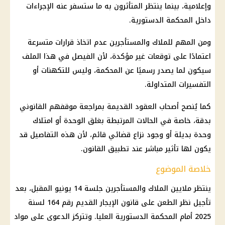
وإعلامية، بينما ينتظر المتأثرون به ما ستسفر عنه الإجراءات
داخل المحكمة الدستورية.
ومن المهم للملاك والمستأجرين عدم اتخاذ قرارات متسرعة
اعتمادًا على
توقعات
غير مؤكدة، لأن الفيصل في هذا الملف
سيكون لما يصدر رسميًا عن المحكمة، وليس للتكهنات أو
التفسيرات المتداولة.
كما يُنصح أصحاب العقود القديمة بمراجعة موقفهم القانوني
بدقة، خاصة في الحالات المرتبطة بغلق الوحدة أو امتلاك
وحدة بديلة أو وجود نزاع قضائي قائم، لأن هذه التفاصيل قد
يكون لها تأثير مباشر عند تطبيق القانون.
خلاصة الموضوع
ينتظر ملايين
الملاك والمستأجرين
جلسة 14 يونيو المقبل، بعد
تأجيل نظر الطعن على
قانون الإيجار القديم
رقم 164 لسنة
2025 أمام
المحكمة الدستورية العليا
. وتتركز الدعوى على مواد