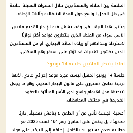
العلاقة بين
الملاك والمستأجرين
خلال السنوات المقبلة، خاصة
في ظل الجدل الواسع حول المدة الانتقالية وآليات الإخلاء.
ويأتي هذا الترقب في وقت يشغل فيه
الإيجار القديم
ملايين
الأسر، سواء من الملاك الذين ينتظرون قواعد أكثر توازنًا
لاسترداد وحداتهم أو زيادة العائد الإيجاري، أو من المستأجرين
الذين يخشون تغييرات قد تؤثر على استقرارهم السكني.
لماذا ينتظر الملايين جلسة 14 يونيو؟
جلسة 14 يونيو المقبل ليست مجرد موعد إجرائي عادي، لأنها
ترتبط بطعن دستوري على
قانون الإيجار القديم
، وهو ما يجعل
نتيجتها محل اهتمام واسع لدى الأسر المتأثرة بالعقود
القديمة في مختلف
المحافظات
.
أهمية الجلسة تأتي من أن الطعن لا يناقش تفصيلًا إداريًا
محدودًا، بل يطعن على القانون رقم 164 لسنة 2025، مع
مطالبة بعدم دستوريته بالكامل، إضافة إلى التركيز على مواد