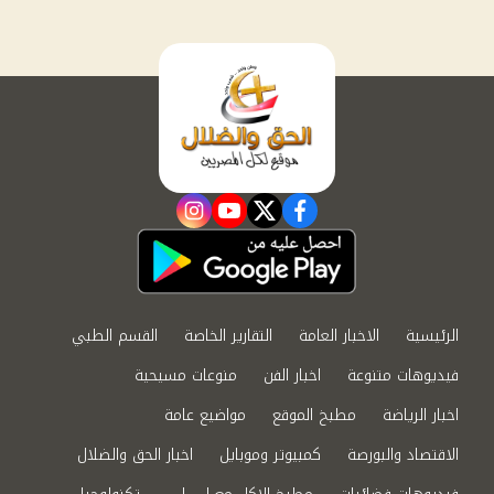
instagram
youtube
twitter
facebook
الرئيسية
الاخبار العامة
التقارير الخاصة
القسم الطبي
فيديوهات متنوعة
اخبار الفن
منوعات مسيحية
اخبار الرياضة
مطبخ الموقع
مواضيع عامة
الاقتصاد والبورصة
كمبيوتر وموبايل
اخبار الحق والضلال