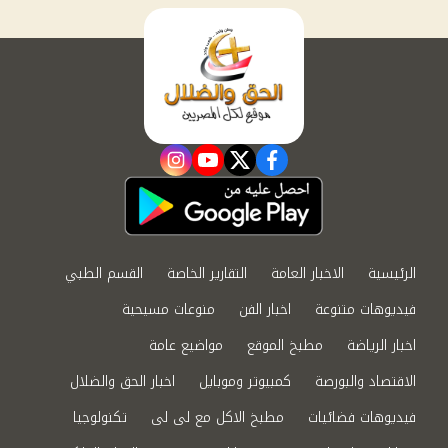
instagram
youtube
twitter
facebook
الرئيسية
الاخبار العامة
التقارير الخاصة
القسم الطبي
فيديوهات متنوعة
اخبار الفن
منوعات مسيحية
اخبار الرياضة
مطبخ الموقع
مواضيع عامة
الاقتصاد والبورصة
كمبيوتر وموبايل
اخبار الحق والضلال
فيديوهات فضائيات
مطبخ الاكل مع لى لى
تكنولوجيا