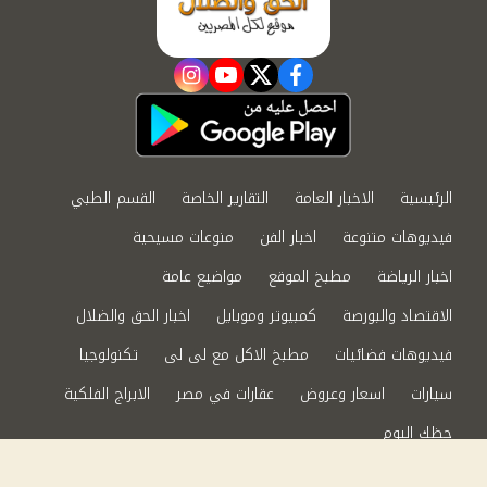
instagram
youtube
twitter
facebook
الرئيسية
الاخبار العامة
التقارير الخاصة
القسم الطبي
فيديوهات متنوعة
اخبار الفن
منوعات مسيحية
اخبار الرياضة
مطبخ الموقع
مواضيع عامة
الاقتصاد والبورصة
كمبيوتر وموبايل
اخبار الحق والضلال
فيديوهات فضائيات
مطبخ الاكل مع لى لى
تكنولوجيا
سيارات
اسعار وعروض
عقارات في مصر
الابراج الفلكية
حظك اليوم
من نحن
سياسة الخصوصية
اتصل بنا