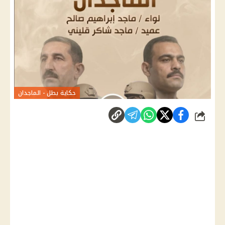
حكاية بطل - الماجدان
شارك