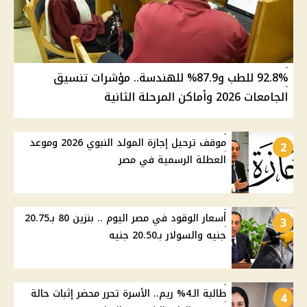
92.8% للطب و87.9% للهندسة.. مؤشرات تنسيق
الجامعات 2026 وأماكن المرحلة الثانية
موقف ترحيل إجازة المولد النبوي 2026 وموعد
2
العطلة الرسمية في مصر
أسعار الوقود في مصر اليوم .. بنزين 80 بـ20.75
3
جنيه والسولار بـ20.50 جنيه
طالبة الـ4% ريم.. الأسرة تحرر محضر إثبات حالة
4