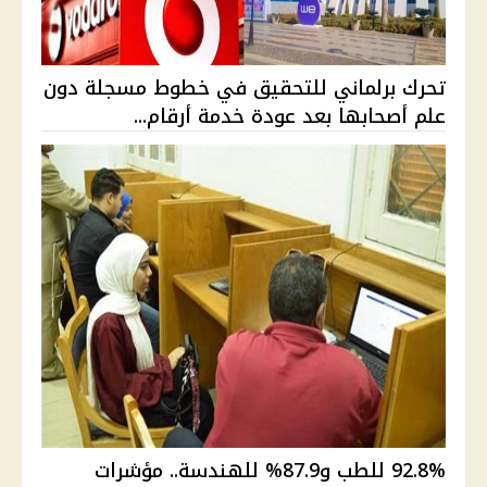
تحرك برلماني للتحقيق في خطوط مسجلة دون
علم أصحابها بعد عودة خدمة أرقام...
92.8% للطب و87.9% للهندسة.. مؤشرات