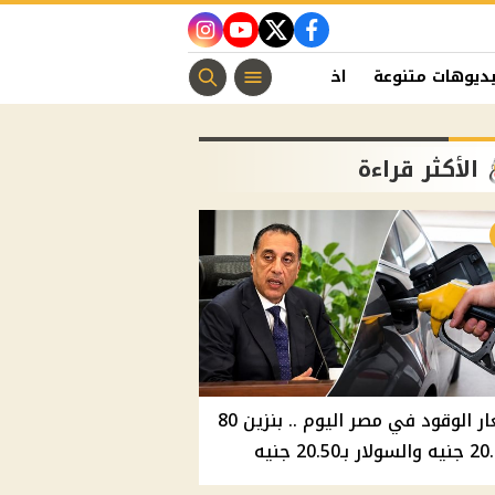
instagram
youtube
twitter
facebook
ديوهات متنوعة
اخبار الفن
منوعات مسيحية
اخبار الرياضة
الأكثر قراءة
أسعار الوقود في مصر اليوم .. بنزين 80