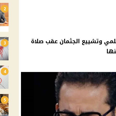
2
حلمي وتشييع الجثمان عقب صلاة
3
نها
4
5