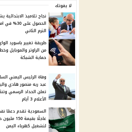
لا يفوتك
نجاح تلاميذ الابتدائية يش
الحصول على 30% في
الترم الثاني
طريقة تغيير باسورد الوا
من الراوتر والموبايل وخط
حماية الشبكة
وفاة الرئيس اليمني السا
عبد ربه منصور هادي والي
تعلن الحداد الرسمي وتن
الأعلام 3 أيام
السعودية تقدم دعمًا نفطي
عاجلًا بقيمة 150 ملي
لتشغيل كهرباء اليمن