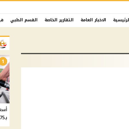
لرئيسية
الاخبار العامة
التقارير الخاصة
القسم الطبي
في
1
بـ20.75 جنيه والسولار بـ20.50 جنيه