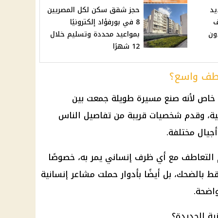
يد
حجز شقق سكن لكل المصريين
ـ20 ألف
8 في بورفؤاد إلكترونيًا
ون
بمواعيد محددة وتسليم خلال
12 شهرًا
اطف واسع؟
خاص لأنه صنع مسيرة طويلة جمعت بين
انية، وقدم شخصيات قريبة من تفاصيل الناس
أجيال مختلفة.
التعاطف مع أي ظرف إنساني يمر به، خصوصًا
ط بالضحك، بل أيضًا بأدوار حملت مشاعر إنسانية
اضحة.
ة الجديدة؟