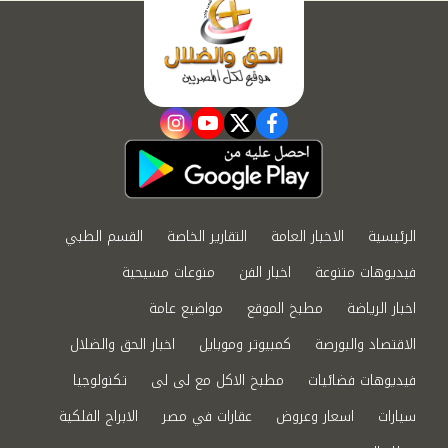
instagram
youtube
twitter
facebook
الرئيسية
الاخبار العامة
التقارير الخاصة
القسم الطبي
فيديوهات متنوعة
اخبار الفن
منوعات مسيحية
اخبار الرياضة
مطبخ الموقع
مواضيع عامة
الاقتصاد والبورصة
كمبيوتر وموبايل
اخبار الحق والضلال
فيديوهات فضائيات
مطبخ الاكل مع لى لى
تكنولوجيا
سيارات
اسعار وعروض
عقارات في مصر
الابراج الفلكية