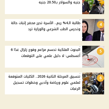
جنيه والسولار بـ20.50 جنيه
طالبة الـ4% ريم.. الأسرة تحرر محضر إثبات حالة
4
وتدرس الطب الشرعي والوزارة ترد
البحوث الفلكية تحسم مزاعم وقوع زلزال غدًا 6
5
أغسطس: لا دليل علمي على التوقعات
تنسيق المرحلة الثانية 2026.. الكليات المتوقعة
6
لعلمي علوم ورياضة وأدبي وخطوات تسجيل
الرغبات