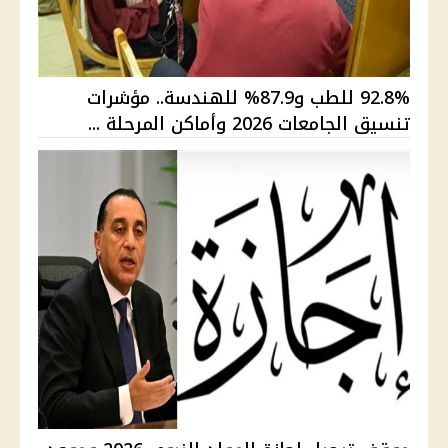
92.8% للطب و87.9% للهندسة.. مؤشرات
تنسيق الجامعات 2026 وأماكن المرحلة ...