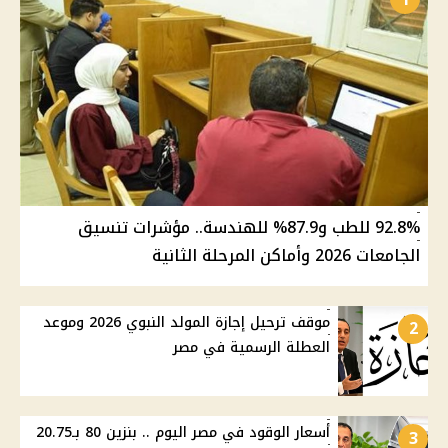
92.8% للطب و87.9% للهندسة.. مؤشرات تنسيق
الجامعات 2026 وأماكن المرحلة الثانية
موقف ترحيل إجازة المولد النبوي 2026 وموعد
2
العطلة الرسمية في مصر
أسعار الوقود في مصر اليوم .. بنزين 80 بـ20.75
3