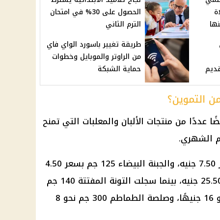
ة
الحصول على 30% في امتحان
ها
الترم الثاني
طريقة تغيير باسورد الواي فاي
من الراوتر والموبايل وخطوات
قديم
حماية الشبكة
من التموين؟
ا عددًا من منتجات الألبان والمعلبات التي تمنح
عم الشهري.
وجاءت الجبنة تتراباك 250 جم بسعر 7.50 جنيه، والجبنة البيضاء 125 جم بسعر 4.50
جنيه، واللبن الجاف 125 جم بسعر 25.50 جنيه، بينما سجلت التونة المفتتة 140 جم
نحو 18 جنيهًا، والمربى 350 جم نحو 16 جنيهًا، وصلصة الطماطم 300 جم نحو 8