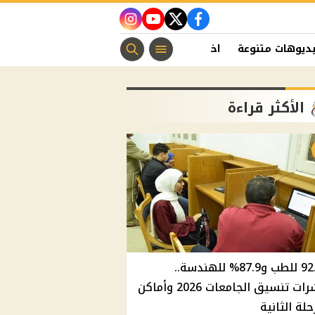
instagram
youtube
twitter
facebook
ديوهات متنوعة
اخبار الفن
منوعات مسيحية
اخبار الرياضة
الأكثر قراءة
92.8% للطب و87.9% للهندسة..
مؤشرات تنسيق الجامعات 2026 وأماكن
حلة الثانية