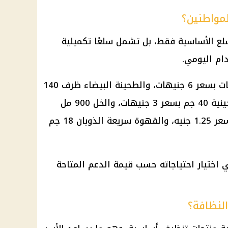
لمواطنين؟
لع الأساسية فقط، بل تشمل سلعًا تكميلية
ام اليومي.
وتضم القائمة مرقة الدجاج المكعبات بسعر 6 جنيهات، والطحينة البيضاء ظرف 140
جم بسعر 3.75 جنيه، والحلاوة الطحينية 40 جم بسعر 3 جنيهات، والخل 900 مل
بسعر 6 جنيهات، والملح 300 جم بسعر 1.25 جنيه، والقهوة سريعة الذوبان 18 جم
 اختيار احتياجاته حسب قيمة الدعم المتاحة
لنظافة؟