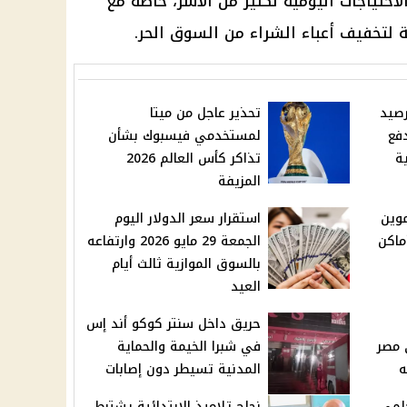
حتياجات اليومية لكثير من الأسر، خاصة مع
ة لتخفيف أعباء الشراء من السوق الحر.
صيد
تحذير عاجل من ميتا
فع
لمستخدمي فيسبوك بشأن
ة
تذاكر كأس العالم 2026
المزيفة
موين
استقرار سعر الدولار اليوم
أماكن
الجمعة 29 مايو 2026 وارتفاعه
بالسوق الموازية ثالث أيام
العيد
حريق داخل سنتر كوكو أند إس
ايو 2026 في مصر
في شبرا الخيمة والحماية
المدنية تسيطر دون إصابات
حلمي
نجاح تلاميذ الابتدائية يشترط