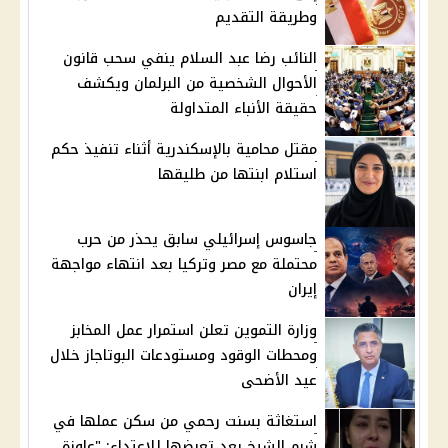
وطريقة التقديم
النائب رضا عبد السلام ينفي سحب قانون
الأحوال الشخصية من البرلمان ويكشف
حقيقة الأنباء المتداولة
مقتل محامية بالإسكندرية أثناء تنفيذ حكم
استلام ابنتها من طليقها
جاسوس إسرائيلي سابق يحذر من حرب
محتملة مع مصر وتركيا بعد انتهاء مواجهة
إيران
وزارة التموين تعلن استمرار عمل المخابز
ومحطات الوقود ومستودعات البوتاجاز خلال
عيد الأضحى
استغاثة بسنت رحمي من سكن عملها في
شرم الشيخ بعد تعرضها للاعتداء: "عاوزة