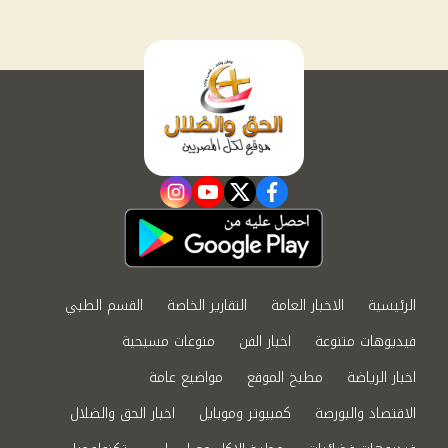
instagram
youtube
twitter
facebook
الرئيسية
الاخبار العامة
التقارير الخاصة
القسم الطبي
فيديوهات متنوعة
اخبار الفن
منوعات مسيحية
اخبار الرياضة
مطبخ الموقع
مواضيع عامة
الاقتصاد والبورصة
كمبيوتر وموبايل
اخبار الحق والضلال