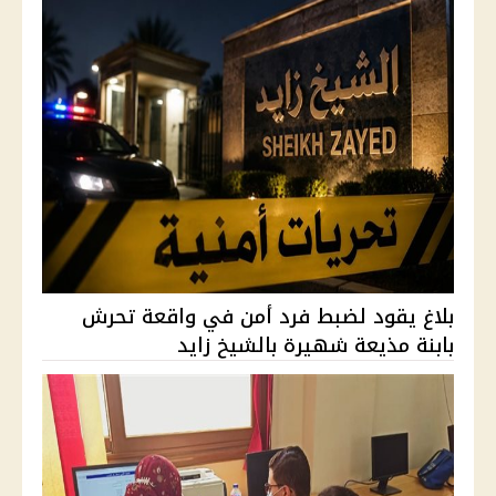
بلاغ يقود لضبط فرد أمن في واقعة تحرش
بابنة مذيعة شهيرة بالشيخ زايد