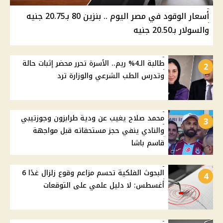
أسعار الوقود في مصر اليوم .. بنزين 80 بـ20.75 جنيه
والسولار بـ20.50 جنيه
طالبة الـ4% ريم.. الأسرة تحرر محضر إثبات حالة
2
وتدرس الطب الشرعي والوزارة ترد
محمد صلاح يغيب عن ودية طرابزون وجوزتيبي
3
والنادي ينفي حجز مستحقاته قبل مواجهة
قاسم باشا
البحوث الفلكية تحسم مزاعم وقوع زلزال غدًا 6
4
أغسطس: لا دليل علمي على التوقعات