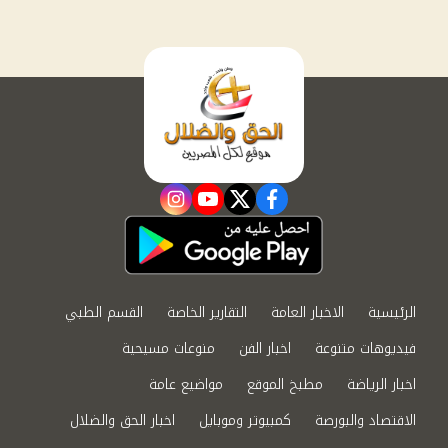
instagram
youtube
twitter
facebook
الرئيسية
الاخبار العامة
التقارير الخاصة
القسم الطبي
فيديوهات متنوعة
اخبار الفن
منوعات مسيحية
اخبار الرياضة
مطبخ الموقع
مواضيع عامة
الاقتصاد والبورصة
كمبيوتر وموبايل
اخبار الحق والضلال