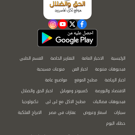
instagram
youtube
twitter
facebook
الرئيسية
الاخبار العامة
التقارير الخاصة
القسم الطبي
فيديوهات متنوعة
اخبار الفن
منوعات مسيحية
اخبار الرياضة
مطبخ الموقع
مواضيع عامة
الاقتصاد والبورصة
كمبيوتر وموبايل
اخبار الحق والضلال
فيديوهات فضائيات
مطبخ الاكل مع لى لى
تكنولوجيا
سيارات
اسعار وعروض
عقارات في مصر
الابراج الفلكية
حظك اليوم