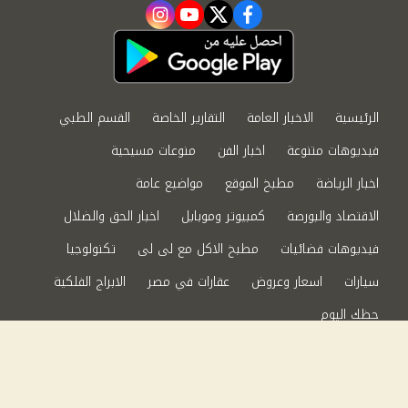
instagram
youtube
twitter
facebook
الرئيسية
الاخبار العامة
التقارير الخاصة
القسم الطبي
فيديوهات متنوعة
اخبار الفن
منوعات مسيحية
اخبار الرياضة
مطبخ الموقع
مواضيع عامة
الاقتصاد والبورصة
كمبيوتر وموبايل
اخبار الحق والضلال
فيديوهات فضائيات
مطبخ الاكل مع لى لى
تكنولوجيا
سيارات
اسعار وعروض
عقارات في مصر
الابراج الفلكية
حظك اليوم
من نحن
سياسة الخصوصية
اتصل بنا
©2024 الحق والضلال All Rights Reserved.